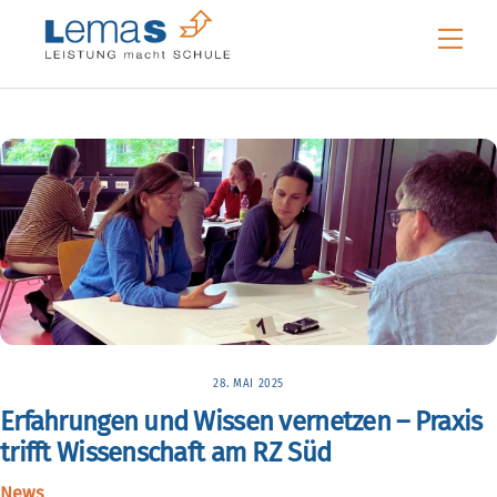
Skip
Me
to
content
28. MAI 2025
Erfahrungen und Wissen vernetzen – Praxis
trifft Wissenschaft am RZ Süd
News