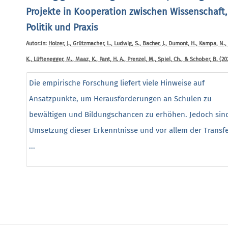
Projekte in Kooperation zwischen Wissenschaft,
Politik und Praxis
Autor:in:
Holzer, J., Grützmacher, L., Ludwig, S., Bacher, J., Dumont, H., Kampa, N., 
K., Lüftenegger, M., Maaz, K., Pant, H. A., Prenzel, M., Spiel, Ch., & Schober, B. (20
Die empirische Forschung liefert viele Hinweise auf
Ansatzpunkte, um Herausforderungen an Schulen zu
bewältigen und Bildungschancen zu erhöhen. Jedoch sin
Umsetzung dieser Erkenntnisse und vor allem der Transf
...