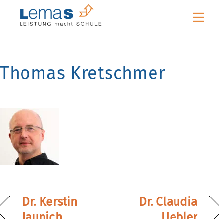
Skip
Me
to
content
Thomas Kretschmer
Dr. Kerstin
Dr. Claudia
Jaunich
Uebler