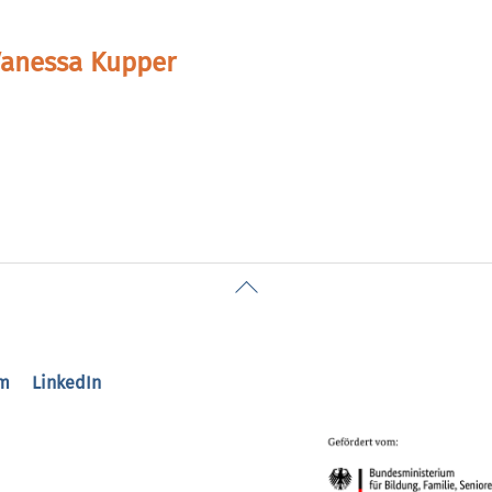
anessa Kupper
Back
To
Top
m
LinkedIn