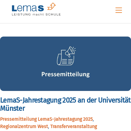
Skip
Me
to
content
LemaS-Jahrestagung 2025 an der Universität
Münster
Pressemitteilung
LemaS-Jahrestagung 2025
,
Regionalzentrum West
,
Transferveranstaltung