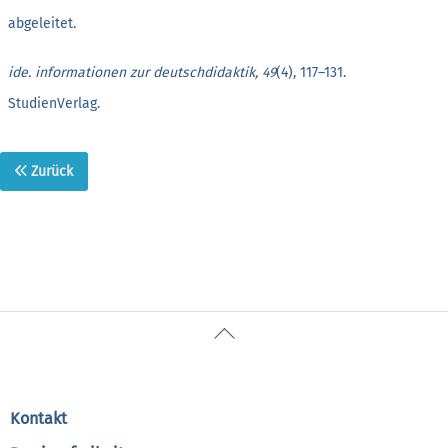
abgeleitet.
ide. informationen zur deutschdidaktik, 49
(4), 117–131.
StudienVerlag.
Zurück
Back
To
Top
Kontakt