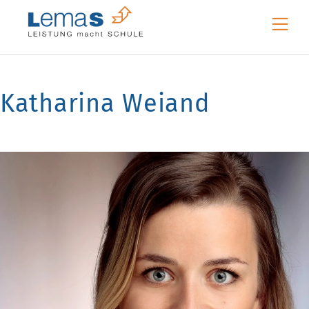
Skip
Me
to
content
Katharina Weiand