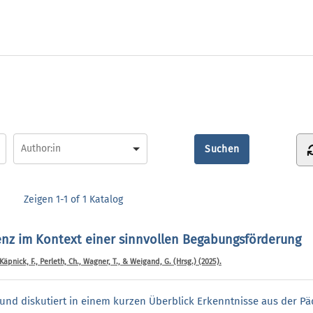
Zeigen
1-1 of 1
Katalog
genz im Kontext einer sinnvollen Begabungsförderung
, Käpnick, F., Perleth, Ch., Wagner, T., & Weigand, G. (Hrsg.) (2025).
 und diskutiert in einem kurzen Überblick Erkenntnisse aus der Pä