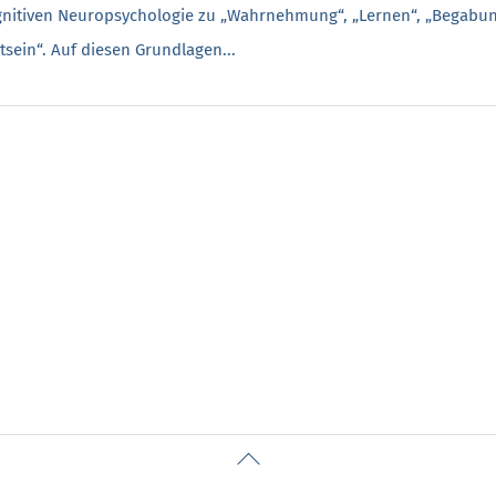
nitiven Neuropsychologie zu „Wahrnehmung“, „Lernen“, „Begabung“
sein“. Auf diesen Grundlagen...
Back
To