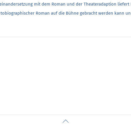
seinandersetzung mit dem Roman und der Theateradaption liefert K
n autobiographischer Roman auf die Bühne gebracht werden kann u
Back
To