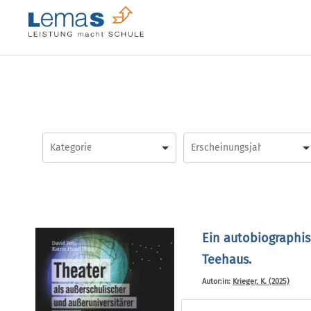
Skip
to
content
Ein autobiographis
Teehaus.
Autor:in:
Krieger, K. (2025)