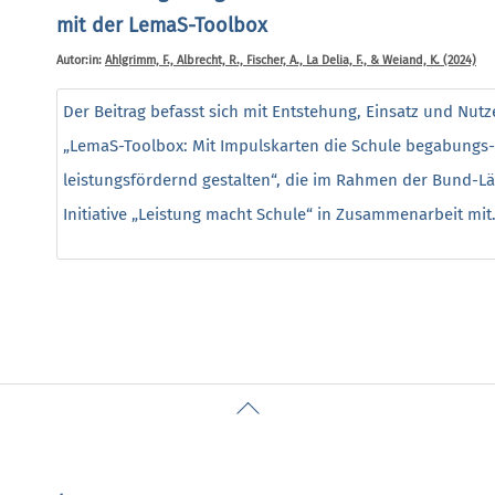
mit der LemaS-Toolbox
Autor:in:
Ahlgrimm, F., Albrecht, R., Fischer, A., La Delia, F., & Weiand, K. (2024)
Der Beitrag befasst sich mit Entstehung, Einsatz und Nutz
„LemaS-Toolbox: Mit Impulskarten die Schule begabungs
leistungsfördernd gestalten“, die im Rahmen der Bund-L
Initiative „Leistung macht Schule“ in Zusammenarbeit mit.
Back
To
Top