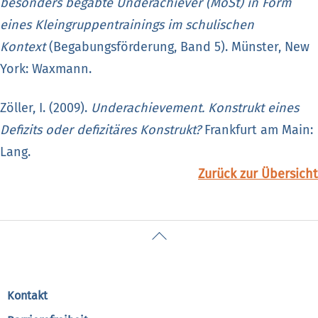
besonders begabte Underachiever (MoSt) in Form
eines Kleingruppentrainings im schulischen
Kontext
(Begabungsförderung, Band 5). Münster, New
York: Waxmann.
Zöller, I. (2009).
Underachievement. Konstrukt eines
Defizits oder defizitäres Konstrukt?
Frankfurt am Main:
Lang.
Zurück zur Übersicht
Back
To
Top
Kontakt