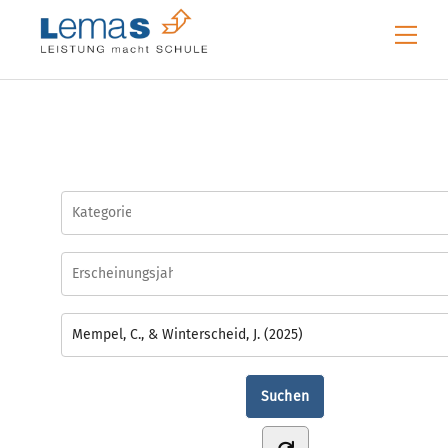
Skip
Me
to
content
Mempel, C., & Winterscheid, J. (2025)