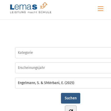
Skip
Me
to
content
Engelmann, S. & Shtërbani, E. (2025)