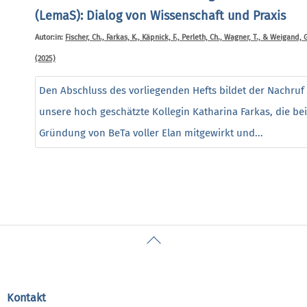
(LemaS): Dialog von Wissenschaft und Praxis
Autor:in:
Fischer, Ch., Farkas, K., Käpnick, F., Perleth, Ch., Wagner, T., & Weigand, G
(2025)
Den Abschluss des vorliegenden Hefts bildet der Nachruf
unsere hoch geschätzte Kollegin Katharina Farkas, die bei
Gründung von BeTa voller Elan mitgewirkt und...
Back
To
Top
Kontakt